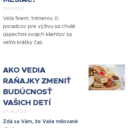
15.09.2025
Veľa firiem, trénerov, či
poradcov pre výživu sa chváli
úspechmi svojich klientov za
veľmi krátky čas.
AKO VEDIA
RAŇAJKY ZMENIŤ
BUDÚCNOSŤ
VAŠICH DETÍ
07.08.2025
Zdá sa Vám, že Vaše milované