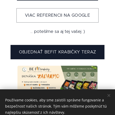
VIAC REFERENCII NA GOOGLE
... potešíme sa aj tej vašej :)
OBJEDNAŤ BEFIT KRABIČKY TERAZ
Používame cookies, aby sme zaistili správne fungovanie a
bezpečnosť našich stránok. Tým vám môžeme poskytnúť tú
najlepšiu skúsenosť z ich návštevy.