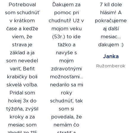
Potreboval
Ďakujem za
7 kíl dole
som schudnúť
pomoc pri
hlásim! A
v krátkom
chudnutí! Už v
pokračujeme
čase a keďže
mojom veku
aj ďalší
viem, že
(53r.) to ide
mesiac...
strava je
ťažko a
ďakujem :)
základ a ja
navyše s
Janka
som nevedel
mojim
Ružomberok
variť, Befit
zdravotnými
krabičky boli
možnosťami...
skvelá voľba.
nedarilo sa mi
Pridal som
roky
hokej 3x do
schudnúť, tak
týždňa, zvýšil
som si
kroky a za
povedala, že
mesiac som
nemám čo
zhodil zo 115
stratiť a