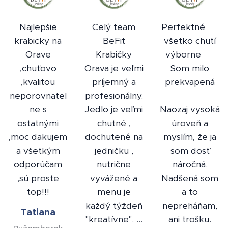
Najlepšie
Celý team
Perfektné 👌
krabicky na
BeFit
všetko chutí
Orave
Krabičky
výborne 👏
,chuťovo
Orava je veľmi
Som milo
,kvalitou
príjemný a
prekvapená
neporovnatel
profesionálny.
❤️
ne s
Jedlo je veľmi
Naozaj vysoká
ostatnými
chutné ,
úroveň a
,moc dakujem
dochutené na
myslím, že ja
a všetkým
jedničku ,
som dosť
odporúčam
nutrične
náročná.
,sú proste
vyvážené a
Nadšená som
top!!!
menu je
a to
každý týždeň
nepreháňam,
Tatiana
"kreatívne". …
ani trošku.