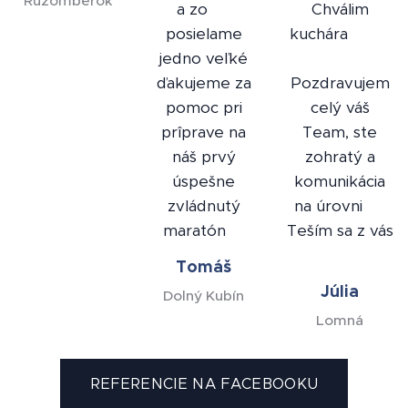
Ružomberok
a zo ❤️
Chválim
posielame
kuchára 👌👌
jedno veľké
👌
ďakujeme za
Pozdravujem
pomoc pri
celý váš
prîprave na
Team, ste
náš prvý
zohratý a
úspešne
komunikácia
zvládnutý
na úrovni 👍
maratón🍀
Teším sa z vás
🙂
Tomáš
Júlia
Dolný Kubín
Lomná
REFERENCIE NA FACEBOOKU