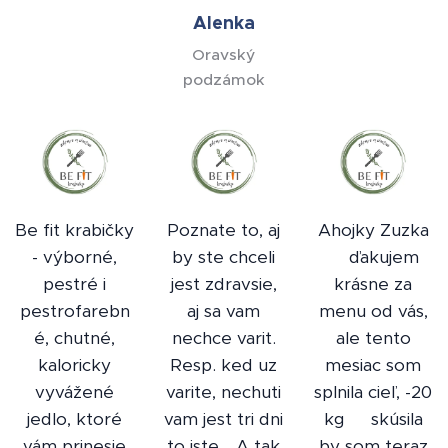
Alenka
Oravský
podzámok
Be fit krabičky
Poznate to, aj
Ahojky Zuzka
- výborné,
by ste chceli
🍀ďakujem
pestré i
jest zdravsie,
krásne za
pestrofarebn
aj sa vam
menu od vás,
é, chutné,
nechce varit.
ale tento
kaloricky
Resp. ked uz
mesiac som
vyvážené
varite, nechuti
splnila cieľ, -20
jedlo, ktoré
vam jest tri dni
kg😅 skúsila
vám prinesie
to iste... A tak
by som teraz