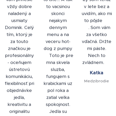
vždy dobre
to vacsinou
v lete bez a
naladený a
skonci
uvidím, ako mi
usmiaty
nejakym
to pôjde ♥️
Dominik. Celý
dennym
🙏. Som vám
tím, ktorý je
menu a na
za všetko
za touto
veceru hot-
vďačná. Držte
značkou je
dog z pumpy
mi päste.
profesionálny
😃 Toto je pre
Nech to
- oceňujem
mna skvela
zvládnem. 🤗
ústretovú
sluzba,
Katka
komunikáciu,
fungujem s
Medzibrodie
flexibilnosť pri
krabickami uz
objednávke
pol roka a
jedla,
zatial velka
kreativitu a
spokojnost.
originalitu
Jedla su