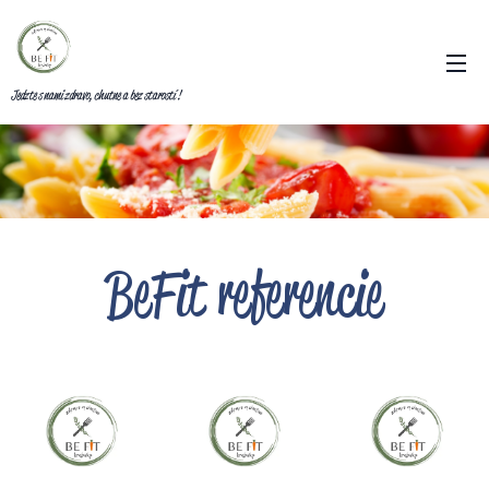
Jedzte s nami zdravo, chutne a bez starostí !
BeFit referencie