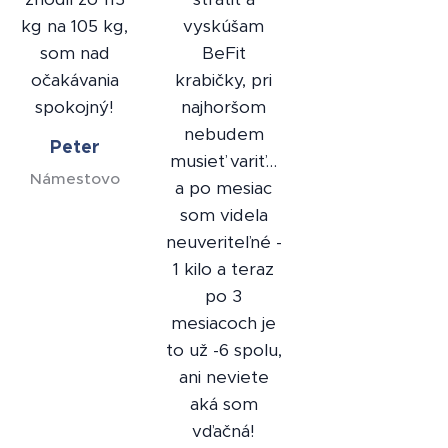
kg na 105 kg,
vyskúšam
som nad
BeFit
očakávania
krabičky, pri
spokojný!
najhoršom
nebudem
Peter
musieť variť...
Námestovo
a po mesiac
som videla
neuveriteľné -
1 kilo a teraz
po 3
mesiacoch je
to už -6 spolu,
ani neviete
aká som
vďačná!