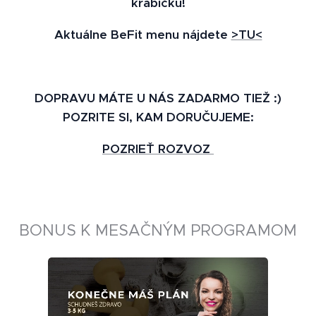
krabičku!
Aktuálne BeFit menu nájdete
>TU<
🚘
DOPRAVU MÁTE U NÁS ZADARMO TIEŽ :)
POZRITE SI, KAM DORUČUJEME:
POZRIEŤ ROZVOZ
⬇️
BONUS K MESAČNÝM PROGRAMOM