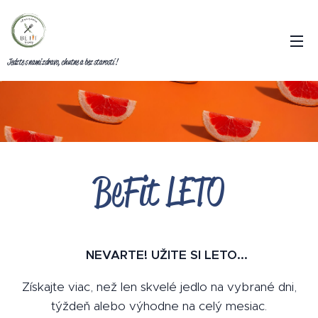
Jedzte s nami zdravo, chutne a bez starostí !
BeFit LETO
☀️NEVARTE! UŽITE SI LETO...
Získajte viac, než len skvelé jedlo na vybrané dni,
týždeň alebo výhodne na celý mesiac.