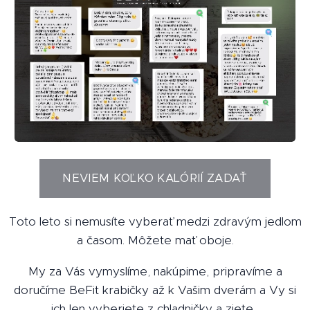
NEVIEM KOĽKO KALÓRIÍ ZADAŤ
Toto leto si nemusíte vyberať medzi zdravým jedlom
a časom. Môžete mať oboje.
My za Vás vymyslíme, nakúpime, pripravíme a
doručíme BeFit krabičky až k Vašim dverám a Vy si
ich len vyberiete z chladničky a zjete.